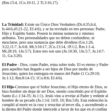
(Rm.15:4, 1Co.10:11, 2 Ti.3:16,17).
La Trinidad:
Existe un Único Dios Verdadero (Dt.4:35,6:4,
Is.44:6,45:21-22, Ef.4:6), y se ha revelado en tres personas: Padre,
Hijo y Espíritu Santo. Poseen la misma sustancia y mismos
atributos. Tres personalidades que no deben confundirse, ni
mezclarse, pero una sustancia que debe dividirse (Gn.1:26,
3:22,11:7, Is.6:8, Mt.3:16:17, 2Co.13:14, 1P.1:2, Rm.1:1-4,
Mt.28:19, 1Jn.5:7). Estos tres son uno (Jn.10:30, 1Jn.5:7, Jn.14:7-
11, Ga.3:20).
El Padre
- Dios, como Padre, reina sobre todo. El es eterno y Padre
para aquellos han llegado a ser hijos de Dios por medio de
Jesucristo, quien los entregara en manos del Padre (1 Cr.29:10;
Jn.1:12; Rm.8:14-15; 1Co.8:6; Ef.4:6).
El Hijo
-Creemos que el Señor Jesucristo, el Hijo eterno de Dios, se
hizo hombre sin dejar de ser Dios, siendo concebido por el Espíritu
Santo (Lc.1:34-35; Jn.1:1). Jesús vino a revelar al Padre y redimir al
hombre de su pecado (Jn.1:14; 14:9, 10; Rm.5:8). Esta redención la
cumplió al morir en la cruz y resucitar al tercer día, y ascendiendo a
la diestra del Padre donde intercede a favor de los que en el confían