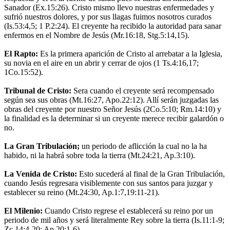
Sanador (Ex.15:26). Cristo mismo llevo nuestras enfermedades y
sufrió nuestros dolores, y por sus llagas fuimos nosotros curados
(Is.53:4,5; 1 P.2:24). El creyente ha recibido la autoridad para sanar
enfermos en el Nombre de Jesús (Mr.16:18, Stg.5:14,15).
El Rapto:
Es la primera aparición de Cristo al arrebatar a la Iglesia,
su novia en el aire en un abrir y cerrar de ojos (1 Ts.4:16,17;
1Co.15:52).
Tribunal de Cristo:
Sera cuando el creyente será recompensado
según sea sus obras (Mt.16:27, Apo.22:12). Allí serán juzgadas las
obras del creyente por nuestro Señor Jesús (2Co.5:10; Rm.14:10) y
la finalidad es la determinar si un creyente merece recibir galardón o
no.
La Gran Tribulación;
un periodo de aflicción la cual no la ha
habido, ni la habrá sobre toda la tierra (Mt.24:21, Ap.3:10).
La Venida de Cristo:
Esto sucederá al final de la Gran Tribulación,
cuando Jesús regresara visiblemente con sus santos para juzgar y
establecer su reino (Mt.24:30, Ap.1:7,19:11-21).
El Milenio:
Cuando Cristo regrese el establecerá su reino por un
periodo de mil años y será literalmente Rey sobre la tierra (Is.11:1-9;
Zc.14:4-20; Ap.20:1-6).