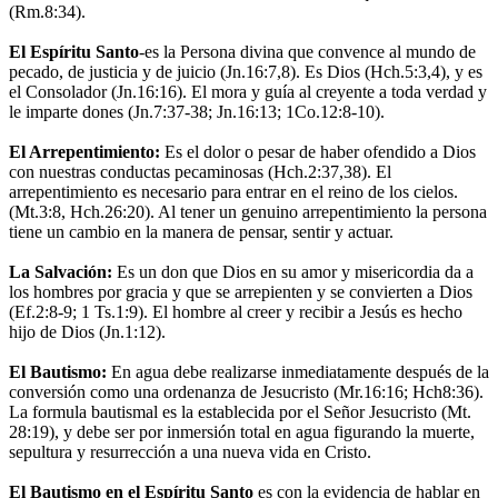
(Rm.8:34).
El Espíritu Santo
-es la Persona divina que convence al mundo de
pecado, de justicia y de juicio (Jn.16:7,8). Es Dios (Hch.5:3,4), y es
el Consolador (Jn.16:16). El mora y guía al creyente a toda verdad y
le imparte dones (Jn.7:37-38; Jn.16:13; 1Co.12:8-10).
El Arrepentimiento:
Es el dolor o pesar de haber ofendido a Dios
con nuestras conductas pecaminosas (Hch.2:37,38). El
arrepentimiento es necesario para entrar en el reino de los cielos.
(Mt.3:8, Hch.26:20). Al tener un genuino arrepentimiento la persona
tiene un cambio en la manera de pensar, sentir y actuar.
La Salvación:
Es un don que Dios en su amor y misericordia da a
los hombres por gracia y que se arrepienten y se convierten a Dios
(Ef.2:8-9; 1 Ts.1:9). El hombre al creer y recibir a Jesús es hecho
hijo de Dios (Jn.1:12).
El Bautismo:
En agua debe realizarse inmediatamente después de la
conversión como una ordenanza de Jesucristo (Mr.16:16; Hch8:36).
La formula bautismal es la establecida por el Señor Jesucristo (Mt.
28:19), y debe ser por inmersión total en agua figurando la muerte,
sepultura y resurrección a una nueva vida en Cristo.
El Bautismo en el Espíritu Santo
es con la evidencia de hablar en