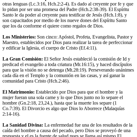
otras lenguas (Lc.3:16, Hch.2:2-4). Es dado al creyente por fe y que
lo pidan por ser una promesa del Padre (Hch.2:38-39). El Espíritu
Santo le da poder al creyente para testificar de Jesús (Hch.1:8), y
son capacitados por medio de los nueve dones del Espíritu Santo
que los da conforme el quiere como regalos de Dios.
Los Ministerios:
Son cinco: Apóstol, Profeta, Evangelista, Pastor y
Maestro, establecidos por Dios para realizar la tarea de perfeccionar
y edificar la Iglesia, el cuerpo de Cristo (Ef.4:11).
La Gran Comisión:
El Señor Jesús estableció la comisión de Id y
predicad el evangelio a toda criatura (Mr.16:15), y haced discípulos
para que la visión no se detenga (Mt.28:19). Perseverando unánimes
cada día en el Templo y la comunión en las casas, y así ganar la
comunidad para Cristo (Hch.2:46).
El Matrimonio:
Establecido por Dios para que el hombre y la
mujer fueran una sola carne y lo que Dios junto no lo separe el
hombre (Gn.2:18, 23,24.), hasta que la muerte los separe (1
Co.7:39). El Divorcio es algo que Dios lo Aborrece (Malaquías
2:14-16).
La Sanidad Divina:
La enfermedad fue una de los resultados de la
caída del hombre a causa del pecado, pero Dios se proveyó de una
respuesta y el es la fuente de salud pues se llama así mismo El